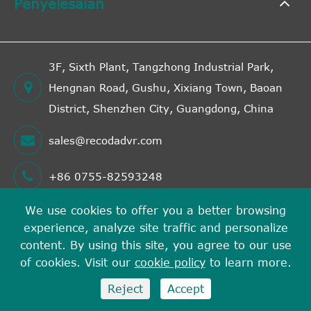
Penyelesaian
3F, Sixth Plant, Tangzhong Industrial Park,
Hengnan Road, Gushu, Xixiang Town, Baoan
District, Shenzhen City, Guangdong, China
sales@recodadvr.com
+86 0755-82593248
We use cookies to offer you a better browsing
experience, analyze site traffic and personalize
Hak cipta©
Shenzhen RECODA Technologies Limited
content. By using this site, you agree to our use
Semua hak cipta terpelihara.
of cookies. Visit our
cookie policy
to learn more.
Sitemap
Dasar privasi
Reject
Accept