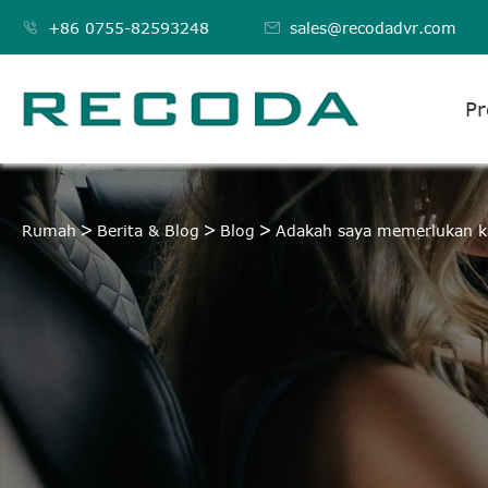

+86 0755-82593248

sales@recodadvr.com
Pr
Rumah
Berita & Blog
Blog
Adakah saya memerlukan k