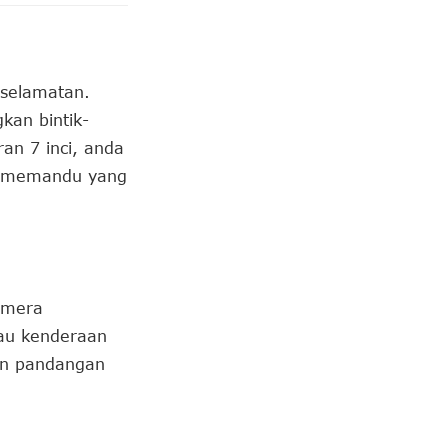
selamatan.
an bintik-
an 7 inci, anda
an memandu yang
kamera
au kenderaan
an pandangan