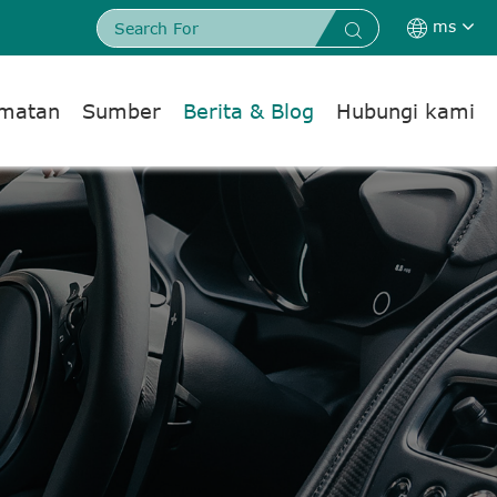
ms


dmatan
Sumber
Berita & Blog
Hubungi kami