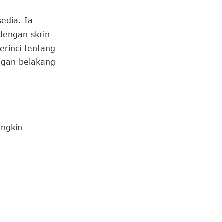
sedia. Ia
dengan skrin
rinci tentang
ngan belakang
ngkin