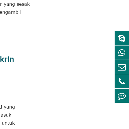
r yang sesak
mengambil
krin
i yang
masuk
 untuk