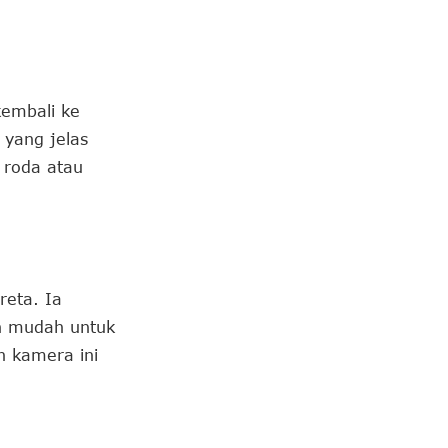
kembali ke
yang jelas
 roda atau
eta. Ia
h mudah untuk
n kamera ini