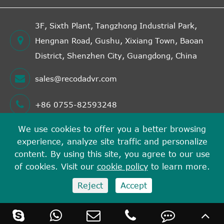
3F, Sixth Plant, Tangzhong Industrial Park,
Hengnan Road, Gushu, Xixiang Town, Baoan
District, Shenzhen City, Guangdong, China
sales@recodadvr.com
+86 0755-82593248
We use cookies to offer you a better browsing
experience, analyze site traffic and personalize
Hak cipta©
Shenzhen RECODA Technologies Limited
content. By using this site, you agree to our use
Semua hak cipta terpelihara.
of cookies. Visit our
cookie policy
to learn more.
Sitemap
Dasar privasi
Reject
Accept