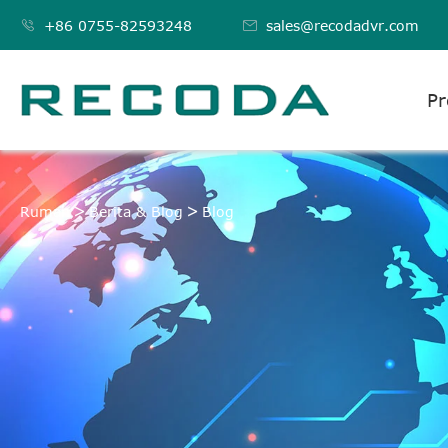

+86 0755-82593248

sales@recodadvr.com
Pr
BLOG
Rumah
Berita & Blog
Blog