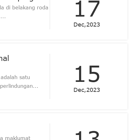
17
da di belakang roda
...
Dec,2023
nal
15
 adalah satu
perlindungan...
Dec,2023
13
ua maklumat