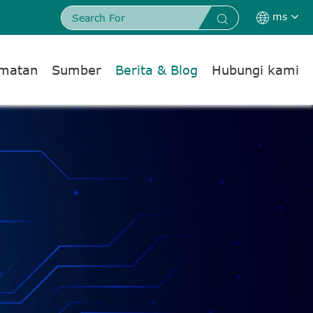
ms


dmatan
Sumber
Berita & Blog
Hubungi kami