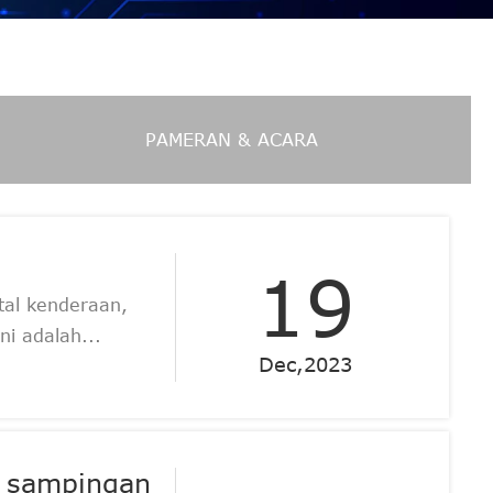
PAMERAN & ACARA
19
tal kenderaan,
i adalah...
Dec,2023
a sampingan