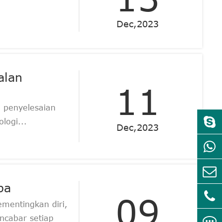
Dec,2023
alan
11
 penyelesaian
logi...
Dec,2023
ba
09
mentingkan diri,
cabar setiap