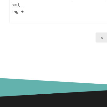
hari,...
Lagi +
«