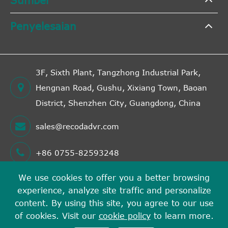
Penyelesaian
3F, Sixth Plant, Tangzhong Industrial Park,
Hengnan Road, Gushu, Xixiang Town, Baoan
District, Shenzhen City, Guangdong, China
sales@recodadvr.com
+86 0755-82593248
We use cookies to offer you a better browsing
experience, analyze site traffic and personalize
Hak cipta©
Shenzhen RECODA Technologies Limited
content. By using this site, you agree to our use
Semua hak cipta terpelihara.
of cookies. Visit our
cookie policy
to learn more.
Sitemap
Dasar privasi