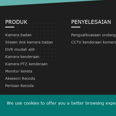
PRODUK
PENYELESAIAN
Kamera badan
Penguatkuasaan undan
Stesen dok kamera badan
CCTV kenderaan komers
DVR mudah alih
Kamera kenderaan
Kamera PTZ kenderaan
Monitor kereta
Aksesori Recoda
Perisian Recoda
We use cookies to offer you a better browsing experi