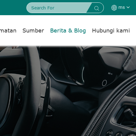
ms


dmatan
Sumber
Berita & Blog
Hubungi kami