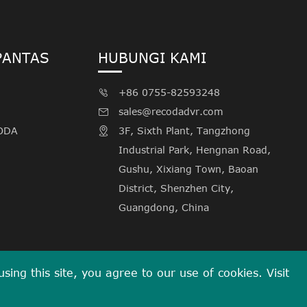
PANTAS
HUBUNGI KAMI
+86 0755-82593248

sales@recodadvr.com

ODA
3F, Sixth Plant, Tangzhong

i
Industrial Park, Hengnan Road,
Gushu, Xixiang Town, Baoan
District, Shenzhen City,
Guangdong, China
ing this site, you agree to our use of cookies. Visit