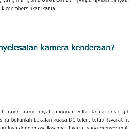
, yang mungkin disebabkan oleh pengumpulan banyak
ntuk membersihkan kanta.
nyelesaian kamera kenderaan?
ngah model mempunyai gangguan voltan keluaran yang b
ng bukanlah bekalan kuasa DC tulen, tetapi isyarat nad
gujinya dengan oscilloscope. Isyarat yang menyerupa