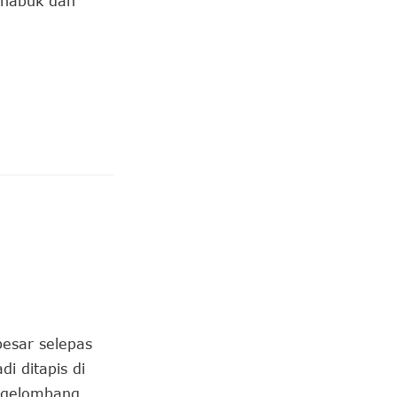
 habuk dan
esar selepas
i ditapis di
i gelombang