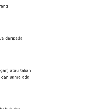
yang
ya daripada
ar) atau talian
k dan sama ada