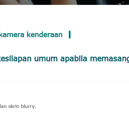
kamera kenderaan
 kesilapan umum apabila memasan
an skrin blurry.