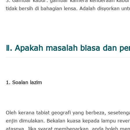
3. Gambar kabur: gambar kamera kenderaan kabur
tidak bersih di bahagian lensa. Adalah disyorkan u
Ⅱ. Apakah masalah biasa dan pe
1. Soalan lazim
Oleh kerana tabiat geografi yang berbeza, sesete
enjin dimulakan. Bekalan kuasa kepada lampu reversi
atasnya. Jika syarat membenarkan, anda boleh men