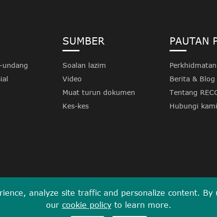
SUMBER
PAUTAN 
g-undang
Soalan lazim
Perkhidmatan
ial
Video
Berita & Blog
Muat turun dokumen
Tentang REC
Kes-kes
Hubungi kam
ence, analyze site traffic and personalize content. By us
our
cookie policy
to learn more.