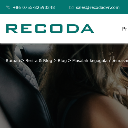

+86 0755-82593248

sales@recodadvr.com
Pr
Rumah
Berita & Blog
Blog
Masalah kegagalan pemasa