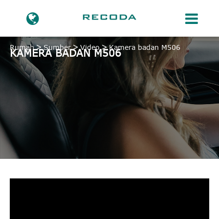
Rumah
Sumber
Video
Kamera badan M506
KAMERA BADAN M506