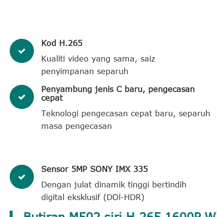
Kod H.265
Kualiti video yang sama, saiz
penyimpanan separuh
Penyambung jenis C baru, pengecasan
cepat
Teknologi pengecasan cepat baru, separuh
masa pengecasan
Sensor 5MP SONY IMX 335
Dengan julat dinamik tinggi bertindih
digital eksklusif (DOl-HDR)
Butiran M502 siri H.265 1600P W