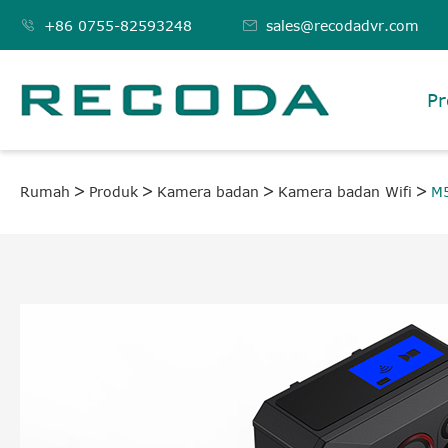

+86 0755-82593248

sales@recodadvr.com
Pr
Rumah
Produk
Kamera badan
Kamera badan Wifi
M5