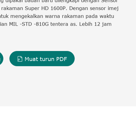
 dipakai badan baru dilengkapi dengan Sensor
 rakaman Super HD 1600P. Dengan sensor imej
untuk mengekalkan warna rakaman pada waktu
an MIL -STD -810G tentera as. Lebih 12 jam
g
Muat turun PDF
