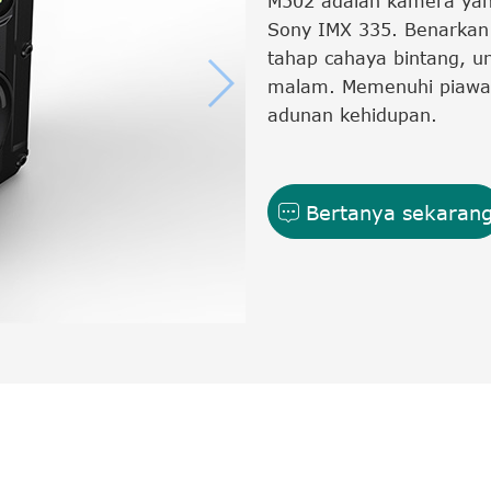
M502 adalah kamera yang
Sony IMX 335. Benarkan
tahap cahaya bintang, 
malam. Memenuhi piawai
adunan kehidupan.
Bertanya sekaran
