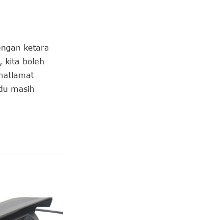
engan ketara
 kita boleh
matlamat
du masih