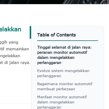
elakkan
Table of Contents
ggih yang
Tinggal selamat di jalan raya:
otif memainkan
peranan monitor automotif
engelakkan
dalam mengelakkan
 di jalan raya.
perlanggaran
Evolusi sistem mengelakkan
perlanggaran
Bagaimana monitor automotif
membuat perbezaan
Manfaat monitor automotif
dalam mengelakkan
perlanggaran