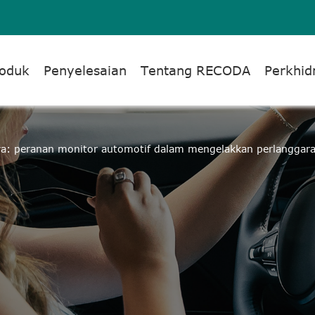
oduk
Penyelesaian
Tentang RECODA
Perkhi
raya: peranan monitor automotif dalam mengelakkan perlanggar