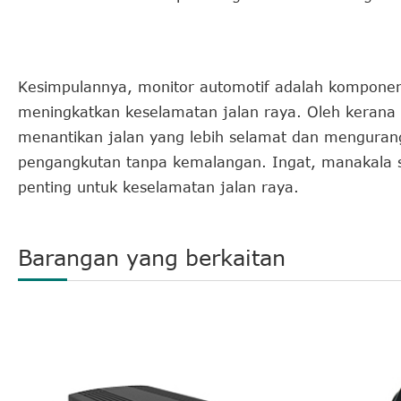
Kesimpulannya, monitor automotif adalah kompone
meningkatkan keselamatan jalan raya. Oleh kerana s
menantikan jalan yang lebih selamat dan mengura
pengangkutan tanpa kemalangan. Ingat, manakala 
penting untuk keselamatan jalan raya.
Barangan yang berkaitan