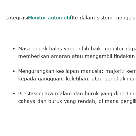
Integrasi
Monitor automotif
Ke dalam sistem mengel
Masa tindak balas yang lebih baik: monitor d
memberikan amaran atau mengambil tindakan d
Mengurangkan kesilapan manusia: majoriti kem
kepada gangguan, keletihan, atau penghakiman
Prestasi cuaca malam dan buruk yang dipertin
cahaya dan buruk yang rendah, di mana pengl