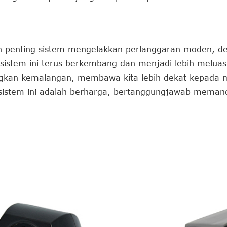
n penting sistem mengelakkan perlanggaran moden, d
istem ini terus berkembang dan menjadi lebih meluas,
ngkan kemalangan, membawa kita lebih dekat kepada 
sistem ini adalah berharga, bertanggungjawab meman