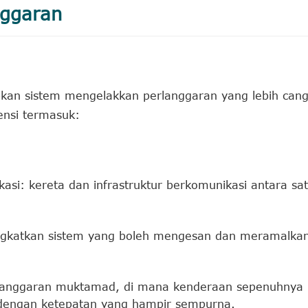
nggaran
apkan sistem mengelakkan perlanggaran yang lebih can
nsi termasuk:
si: kereta dan infrastruktur berkomunikasi antara sa
ingkatkan sistem yang boleh mengesan dan meramalka
rlanggaran muktamad, di mana kenderaan sepenuhny
dengan ketepatan yang hampir sempurna.