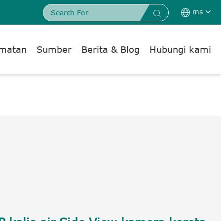
ms


dmatan
Sumber
Berita & Blog
Hubungi kami