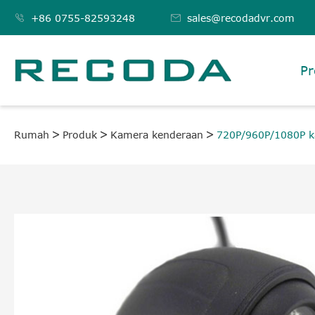

+86 0755-82593248

sales@recodadvr.com
Pr
Rumah
Produk
Kamera kenderaan
720P/960P/1080P ka