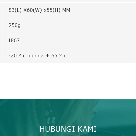
83(L) X60(W) x55(H) MM
250g
IP67
-20 ° c hingga + 65 ° c
HUBUNGI KAMI