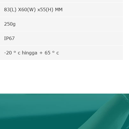
83(L) X60(W) x55(H) MM
250g
IP67
-20 ° c hingga + 65 ° c