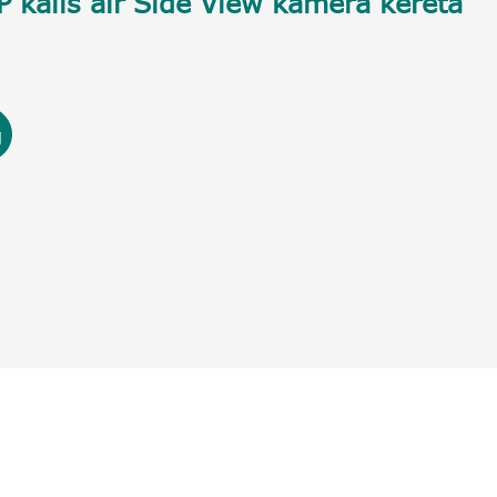
kalis air Side View kamera kereta
g