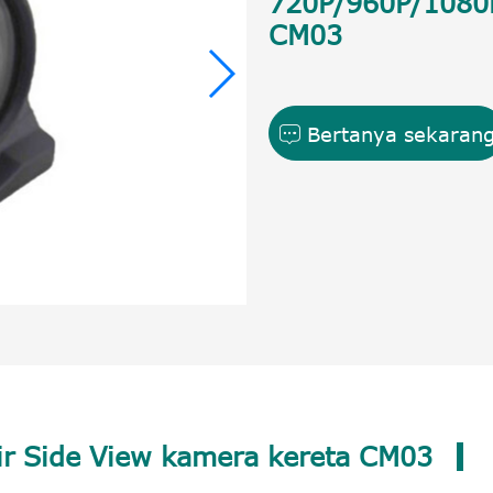
720P/960P/1080P 
CM03
Bertanya sekaran

air Side View kamera kereta CM03