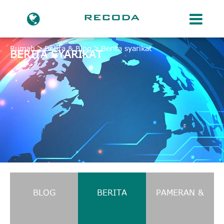
Rumah
Berita & Blog
Berita syarikat
BERITA SYARIKAT
BLOG
BERITA
PAMERAN &